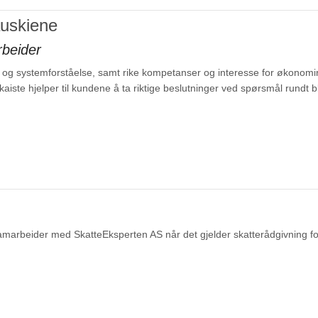
auskiene
beider
g systemforståelse, samt rike kompetanser og interesse for økonomirådgi
 Skaiste hjelper til kundene å ta riktige beslutninger ved spørsmål rundt
arbeider med SkatteEksperten AS når det gjelder skatterådgivning fo