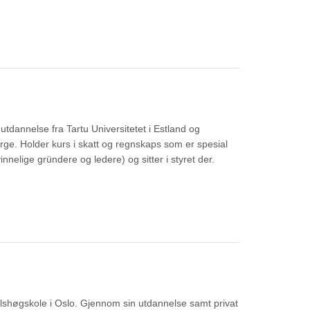
tdannelse fra Tartu Universitetet i Estland og
orge. Holder kurs i skatt og regnskaps som er spesial
nnelige gründere og ledere) og sitter i styret der.
elshøgskole i Oslo. Gjennom sin utdannelse samt privat