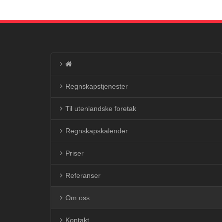
Regnskapstjenester
Til utenlandske foretak
Regnskapskalender
Priser
Referanser
Om oss
Kontakt