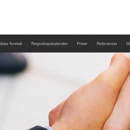
ndske foretak
Regnskapskalender
Priser
Referanser
O