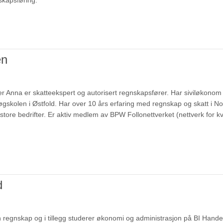
kapsføring.
en
r Anna er skatteekspert og autorisert regnskapsfører. Har siviløkonom u
øgskolen i Østfold. Har over 10 års erfaring med regnskap og skatt i N
tore bedrifter. Er aktiv medlem av BPW Follonettverket (nettverk for kvi
d
n regnskap og i tillegg studerer økonomi og administrasjon på BI Hand