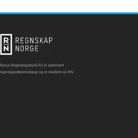
Norus Regnskapsbyrå AS er autorisert
regnskapsførerselskap og er medlem av RN