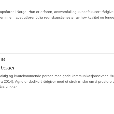
apsfører i Norge. Hun er erfaren, ansvarsfull og kundefokusert rådgiver
 innen faget utfører Julia regnskapstjenester av høy kvalitet og fungerer
ne
beider
øyaktig og imøtekommende person med gode kommunikasjonsevner. Hun
a 2014). Agne er dedikert rådgiver med et strek ønske om å prestere og
våre kunder.