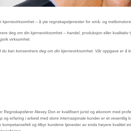
år kjernevirksomhet – å yte regnskapstjenester for små- og mellomstore 
ere deg om din kjernevirksomhet – handel, produksjon eller kvalitativ tje
gsrik virksomhet.
k at du kan konsentrere deg om
din kjernevirksomhet. Vår oppgave er å k
er Regnskapsfører Alexey Don er kvalifisert jurist og økonom med profes
og erfaring i arbeid med store internasjonale kunder er et vesentlig b
 kompetansefelt og tilbyr kundene tjenester av enda høyere kvalitet e