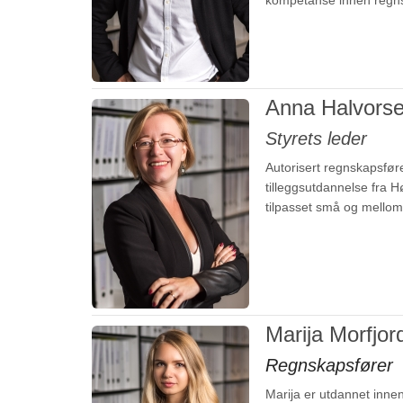
kompetanse innen regns
Anna Halvors
Styrets leder
Autorisert regnskapsføre
tilleggsutdannelse fra H
tilpasset små og melloms
Marija Morfjor
Regnskapsfører
Marija er utdannet inne